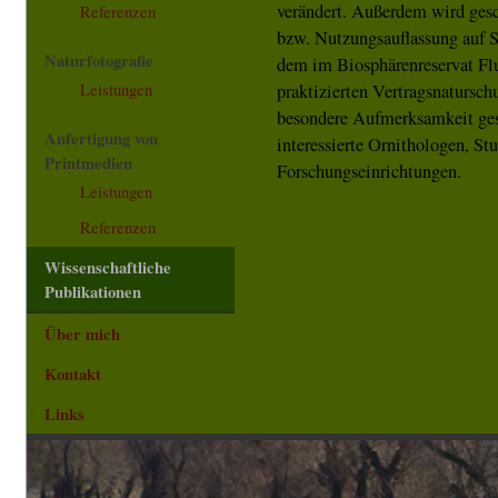
verändert. Außerdem wird gesc
Referenzen
bzw. Nutzungsauflassung auf 
Naturfotografie
dem im Biosphärenreservat Fl
praktizierten Vertragsnatursc
Leistungen
besondere Aufmerksamkeit gesc
Anfertigung von
interessierte Ornithologen, St
Printmedien
Forschungseinrichtungen.
Leistungen
Referenzen
Wissenschaftliche
Publikationen
Über mich
Kontakt
Links