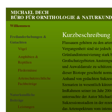
MICHAEL DECH
BÜRO FÜR ORNITHOLOGIE & NATURKUN
Willkommen
Kurzbeschreibung
Freilanderhebungen &
Gutachten
Flussauen gehören zu den arten
Vergangenheit sind sie jedoc
Vögel
Grünlandintensivierung stark 
Amphibien &
Großschutzgebieten Anstreng
Reptilien
und Auwaldareale zu schützen
Fledermäuse
dieser Biotope geschieht norm
Anhand von gedachten Sukzess
Artenschutzrechtliche
Fachbeiträge
Szenarien in wesentlich kürze
ImRahmen seiner im Jahr 2004
Naturkundliche
untersuchte der Autor Michael
Beiträge
Sukzessionsstadien in der reze
Leistungen
das Artenspektrum vom intens