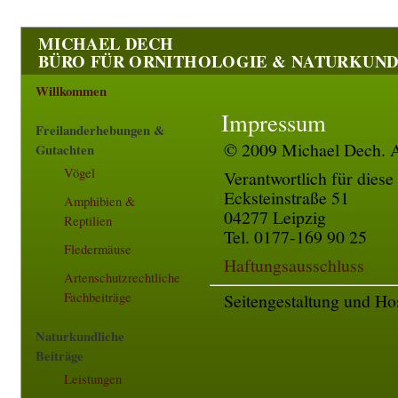
MICHAEL DECH
BÜRO FÜR ORNITHOLOGIE & NATURKUN
Willkommen
Impressum
Freilanderhebungen &
© 2009 Michael Dech. Al
Gutachten
Vögel
Verantwortlich für diese
Ecksteinstraße 51
Amphibien &
04277 Leipzig
Reptilien
Tel. 0177-169 90 25
Fledermäuse
Haftungsausschluss
Artenschutzrechtliche
Seitengestaltung und Ho
Fachbeiträge
Naturkundliche
Beiträge
Leistungen