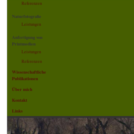
Referenzen
Naturfotografie
Leistungen
Anfertigung von
Printmedien
Leistungen
Referenzen
Wissenschaftliche
Publikationen
Über mich
Kontakt
Links